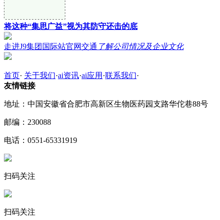
将这种“集思广益”视为其防守还击的底
走进J9集团国际站官网交通
了解公司情况及企业文化
首页
·
关于我们
·
ai资讯
·
ai应用
·
联系我们
·
友情链接
地址：中国安徽省合肥市高新区生物医药园支路华佗巷88号
邮编：230088
电话：0551-65331919
扫码关注
扫码关注